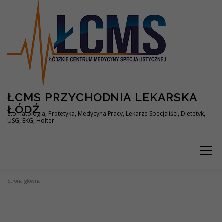
Przejdź
do
treści
ŁCMS PRZYCHODNIA LEKARSKA
ŁÓDŹ
Stomatologia, Protetyka, Medycyna Pracy, Lekarze Specjaliści, Dietetyk,
USG, EKG, Holter
Menu
Strona główna
STRONA GŁÓWNA
SPECJALISTYKA