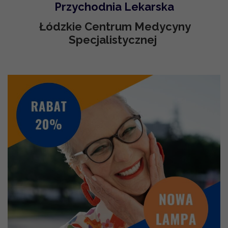
MEDYCYNA PRACY
STOMATOLOG ŁÓDŹ
Przychodnia Lekarska
Łódzkie Centrum Medycyny
Specjalistycznej
BADANIA
CENNIK
KONTAKT
BLOG